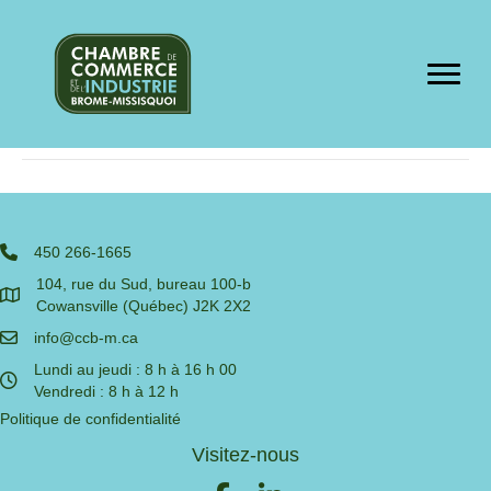
Plombdrain
Par
th_ccb-m
|
novembre 6, 2025
450 266-1665
104, rue du Sud, bureau 100-b
Cowansville (Québec) J2K 2X2
info@ccb-m.ca
Lundi au jeudi : 8 h à 16 h 00
Vendredi : 8 h à 12 h
Politique de confidentialité
Visitez-nous